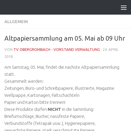
Zum Inhalt springen
ALLGEMEIN
Altpapiersammlung am 05. Mai ab 09 Uhr
VON
TV OBERGROMBACH - VORSTAND VERWALTUNG
·
24. APRIL
2018
Am Samstag, 05. Mai, findet die nächste Altpapiersammlung
statt.
Gesammelt werden:
Zeitungen, Büro- und Schreibpapiere, Illustrierte, Magazine
Wellpappe, Kartonagen, Faltschachteln
Papier und Karton bitte trennen!
Diese Produkte dürfen
NICHT
in die Sammlung:
Briefumschläge, Bücher, nassfeste Papiere,
Verbundstoffe (Tetrapak usw.), Hygienepapiere,
gewachste Papiere, stark verschmutzte Papiere,