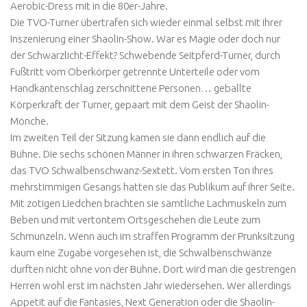
Aerobic-Dress mit in die 80er-Jahre.
Die TVO-Turner übertrafen sich wieder einmal selbst mit ihrer
Inszenierung einer Shaolin-Show. War es Magie oder doch nur
der Schwarzlicht-Effekt? Schwebende Seitpferd-Turner, durch
Fußtritt vom Oberkörper getrennte Unterteile oder vom
Handkantenschlag zerschnittene Personen… geballte
Körperkraft der Turner, gepaart mit dem Geist der Shaolin-
Mönche.
Im zweiten Teil der Sitzung kamen sie dann endlich auf die
Bühne. Die sechs schönen Männer in ihren schwarzen Fräcken,
das TVO Schwalbenschwanz-Sextett. Vom ersten Ton ihres
mehrstimmigen Gesangs hatten sie das Publikum auf ihrer Seite.
Mit zotigen Liedchen brachten sie sämtliche Lachmuskeln zum
Beben und mit vertontem Ortsgeschehen die Leute zum
Schmunzeln. Wenn auch im straffen Programm der Prunksitzung
kaum eine Zugabe vorgesehen ist, die Schwalbenschwänze
durften nicht ohne von der Bühne. Dort wird man die gestrengen
Herren wohl erst im nächsten Jahr wiedersehen. Wer allerdings
Appetit auf die Fantasies, Next Generation oder die Shaolin-