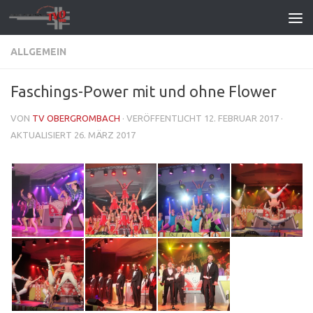
Zum Inhalt springen
ALLGEMEIN
Faschings-Power mit und ohne Flower
VON
TV OBERGROMBACH
· VERÖFFENTLICHT
12. FEBRUAR 2017
·
AKTUALISIERT
26. MÄRZ 2017