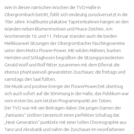
Wer in diesen närrischen Wochen die TVO-Halle in
Obergrombach betritt, fühlt sich eindeutig zurückversetzt in die
70er Jahre. Knallbunte plakative Tapetenbahnen hängen an den
Wänden neben Blumenmotiven und Peace-Zeichen. Am
Wochenende 10. und 11. Februar standen auch die beiden
Melkküwwel-Sitzungen der Obergrombacher Faschingsvereine
unter dem Motto Flower-Power. Mit wilden Mähnen, bunten
Hemden und Schlaghosen begrüßten die Sitzungspräsidenten
Gerald Wolf und Rolf Ritter zusammen mit dem Elferrat die
ebenso phantasievoll gewandeten Zuschauer, die freitags und
samstags den Saal füllten.
Die Musik und positive Energie der FlowerPowerZeit übertrug
sich auch sofort auf die Stimmung in der Halle, das Publikum war
vom ersten bis zum letzten Programmpunkt am Toben.
Der TVO war mit vier Beiträgen dabei. Die jungen Damen der
„Fantasies“ stellten tänzerisch einen perfekten Schultag dar.
„Next Generation“ punktete mit einer tollen Choreographie aus
Tanz und Akrobatik und nahm die Zuschauer im neonfarbenen