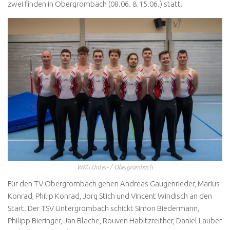
zwei finden in Obergrombach (08.06. & 15.06.) statt.
WKG Unter- / Obergrombach
Für den TV Obergrombach gehen Andreas Gaugenrieder, Marius
Konrad, Philip Konrad, Jörg Stich und Vincent Windisch an den
Start. Der TSV Untergrombach schickt Simon Biedermann,
Philipp Bieringer, Jan Blache, Rouven Habitzreither, Daniel Lauber